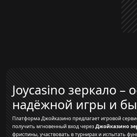
Joycasino зеркало –
надёжной игры и бы
Платформа Джойказино предлагает игровой серв
получить мгновенный вход через
Джойказино зе
фриспины, участвовать в турнирах и испытать фу