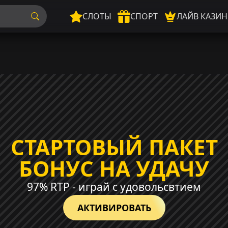
СЛОТЫ
СПОРТ
ЛАЙВ КАЗИ
СТАРТОВЫЙ ПАКЕТ
БОНУС НА УДАЧУ
97% RTP - играй с удовольсвтием
АКТИВИРОВАТЬ