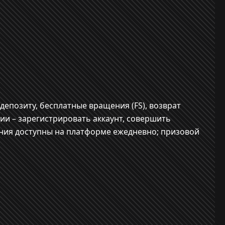
депозиту, бесплатные вращения (FS), возврат
ии – зарегистрировать аккаунт, совершить
ния доступны на платформе ежедневно; призовой