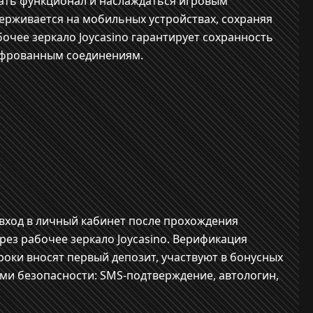
вать функционал и наслаждаться игровым
держивается на мобильных устройствах, сохраняя
очее зеркало Joycasino гарантирует сохранность
шифрованным соединениям.
вход в личный кабинет после прохождения
рез рабочее зеркало Joycasino. Верификация
роки вносят первый депозит, участвуют в бонусных
и безопасности: SMS-подтверждение, автологин,