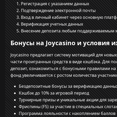
Регистрация с указанием данных
Подтверждение электронной почты
Вход в личный кабинет через основную платф
Верификация учетных данных
Внесение депозита любым поддерживаемым 
Бонусы на Joycasino и условия 
Joycasino предлагает систему мотиваций для новых
части проигранных средств в виде кэшбэка. Для п
депозит, ознакомиться с бонусными правилами н
фонд увеличивается с ростом количества участник
Бездепозитные бонусы за верификацию данны
Кэшбэк до 10% за игровой период
Турнирные призы и уникальные акции для зар
Фриспины (FS) за участие в специальных слота
Программа лояльности с накоплением баллов