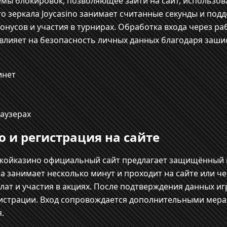
емы блокировок, позволяющее зайти на сайт, использо
о зеркала Joycasino занимает считанные секунды и под
нусов и участия в турнирах. Обработка входа через раб
не влияет на безопасность личных данных благодаря за
инет
раузерах
o и регистрация на сайте
Джойказино официальный сайт предлагает защищённый 
а занимает несколько минут и проходит на сайте или че
лат и участия в акциях. После подтверждения данных иг
истрации. Вход сопровождается дополнительными мерам
.