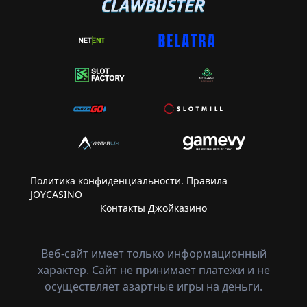
Политика конфиденциальности. Правила
JOYCASINO
Контакты Джойказино
Веб-сайт имеет только информационный
характер. Сайт не принимает платежи и не
осуществляет азартные игры на деньги.