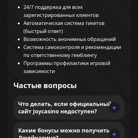
24/7 поддержка для всех
зарегистрированных клиентов
Автоматическая система тикетов
(быстрый ответ)
Возможность анонимных обращений
Система самоконтроля и рекомендации
по ответственному гемблингу
Программы профилактики игровой
зависимости
Частые вопросы
Что делать, если официальный
сайт Joycasino недоступен?
Какие бонусы можно получить на
Джойказино?