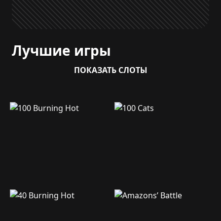
Лучшие игры
ПОКАЗАТЬ СЛОТЫ