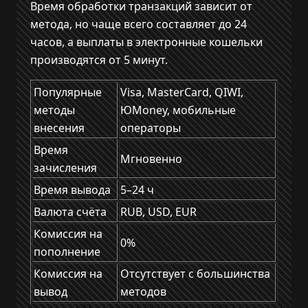
Время обработки транзакций зависит от
метода, но чаще всего составляет до 24
часов, а выплаты в электронные кошельки
производятся от 5 минут.
Популярные
Visa, MasterCard, QIWI,
методы
ЮMoney, мобильные
внесения
операторы
Время
Мгновенно
зачисления
Время вывода
5–24 ч
Валюта счёта
RUB, USD, EUR
Комиссия на
0%
пополнение
Комиссия на
Отсутствует с большинства
вывод
методов