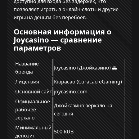
доступно для входа без задержек, что
позволяет играть в онлайн-слоты и другие
игры на деньги без перебоев.
Основная информация о
Joycasino — сравнение
параметров
Название
Joycasino (Джойказино) 🎰
бренда
Лицензия
Кюрасао (Curacao eGaming)
Основной сайт
joycasino.com
Официальное
Джойказино зеркало на
рабочее
сегодня
зеркало
Минимальный
500 RUB
депозит