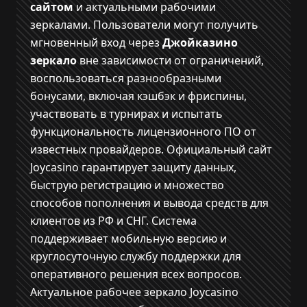
сайтом
и актуальными рабочими
зеркалами. Пользователи могут получить
мгновенный вход через
Джойказино
зеркало
вне зависимости от ограничений,
воспользоваться разнообразными
бонусами, включая кэшбэк и фриспины,
участвовать в турнирах и испытать
функциональность лицензионного ПО от
известных провайдеров. Официальный сайт
Joycasino гарантирует защиту данных,
быструю регистрацию и множество
способов пополнения и вывода средств для
клиентов из РФ и СНГ. Система
поддерживает мобильную версию и
круглосуточную службу поддержки для
оперативного решения всех вопросов.
Актуальное рабочее зеркало Joycasino