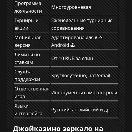
Программа
Многоуровневая
лояльности
Турниры и
Еженедельные турнирные
акции
соревнования
Мобильная
Адаптирована для iOS,
версия
Android 🕹️
Лимиты по
От 10 RUB за спин
ставкам
Служба
Круглосуточно, чат/email
поддержки
Ответственная
Инструменты самоконтроля
игра
Языки
Русский, английский и др.
интерфейса
Джойказино зеркало на