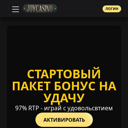
ЛОГИН
СТАРТОВЫЙ
ПАКЕТ БОНУС НА
УДАЧУ
97% RTP - играй с удовольсвтием
АКТИВИРОВАТЬ