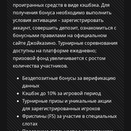
проигранных средств в виде кэшбэка. Для
получения бонуса необходимо выполнить
условия активации – зарегистрировать
аккаунт, совершить депозит, ознакомиться с
бонусными правилами на официальном
сайте Джойказино. Турнирные соревнования
доступны на платформе ежедневно;
призовой фонд увеличивается с ростом
количества участников.
Бездепозитные бонусы за верификацию
данных
Кэшбэк до 10% за игровой период
Турнирные призы и уникальные акции
для зарегистрированных игроков
Фриспины (FS) за участие в специальных
слотах