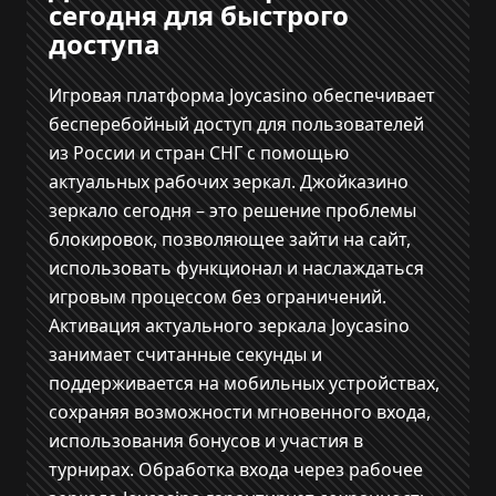
сегодня для быстрого
доступа
Игровая платформа Joycasino обеспечивает
бесперебойный доступ для пользователей
из России и стран СНГ с помощью
актуальных рабочих зеркал. Джойказино
зеркало сегодня – это решение проблемы
блокировок, позволяющее зайти на сайт,
использовать функционал и наслаждаться
игровым процессом без ограничений.
Активация актуального зеркала Joycasino
занимает считанные секунды и
поддерживается на мобильных устройствах,
сохраняя возможности мгновенного входа,
использования бонусов и участия в
турнирах. Обработка входа через рабочее