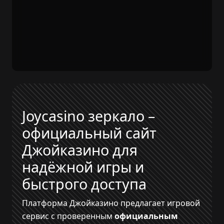
Joycasino зеркало –
официальный сайт
Джойказино для
надёжной игры и
быстрого доступа
Платформа Джойказино предлагает игровой
сервис с проверенным
официальным